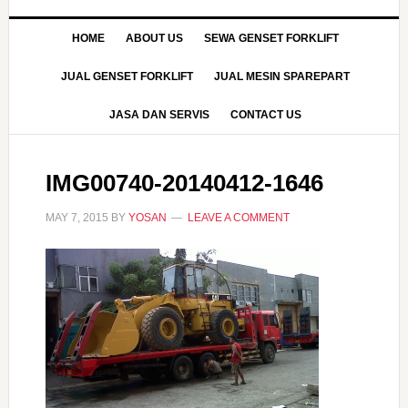
HOME
ABOUT US
SEWA GENSET FORKLIFT
JUAL GENSET FORKLIFT
JUAL MESIN SPAREPART
JASA DAN SERVIS
CONTACT US
IMG00740-20140412-1646
MAY 7, 2015
BY
YOSAN
LEAVE A COMMENT