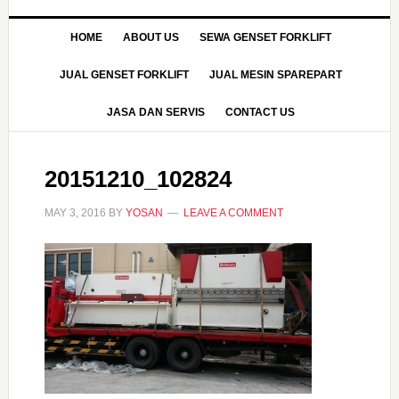
HOME
ABOUT US
SEWA GENSET FORKLIFT
JUAL GENSET FORKLIFT
JUAL MESIN SPAREPART
JASA DAN SERVIS
CONTACT US
20151210_102824
MAY 3, 2016
BY
YOSAN
LEAVE A COMMENT