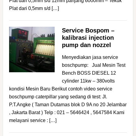
Plat dari 0,5mm s/d 12mm panjang 6000mm – Tekuk
Plat dari 0,5mm s/d […]
Service Bospom –
kalibrasi injection
pump dan nozzel
Menyediakan jasa service
boschpump: Jual Mesin Test
Bench BOSS DIESEL 12
cylinder 11kw – 380volts
kondisi Mesin Baru Berikut contoh video service
boschpump caterpillar yang sedang di test: Jl.
P.T.Angke ( Taman Dutamas blok D 9A no 20 Jelambar
, Jakarta Barat ) Telp : 021 – 5646424 , 5647584 Kami
melayani service : […]