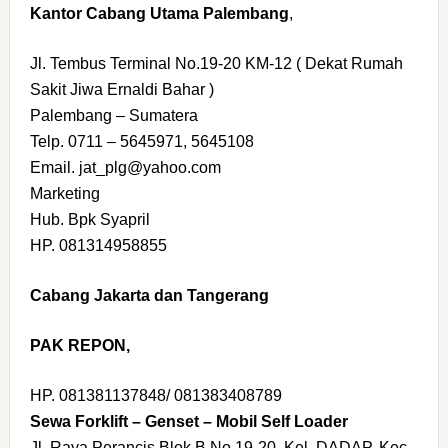
Kantor Cabang Utama Palembang
,
Jl. Tembus Terminal No.19-20 KM-12 ( Dekat Rumah
Sakit Jiwa Ernaldi Bahar )
Palembang – Sumatera
Telp. 0711 – 5645971, 5645108
Email. jat_plg@yahoo.com
Marketing
Hub. Bpk Syapril
HP. 081314958855
Cabang Jakarta dan Tangerang
PAK REPON,
HP. 081381137848/ 081383408789
Sewa Forklift – Genset – Mobil Self Loader
Jl. Raya Perancis Blok B No.19-20, Kel. DADAP, Kec.