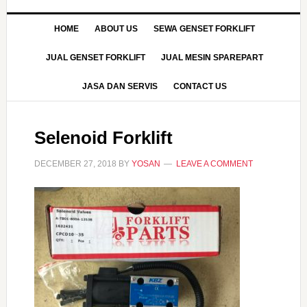
HOME
ABOUT US
SEWA GENSET FORKLIFT
JUAL GENSET FORKLIFT
JUAL MESIN SPAREPART
JASA DAN SERVIS
CONTACT US
Selenoid Forklift
DECEMBER 27, 2018
BY
YOSAN
LEAVE A COMMENT