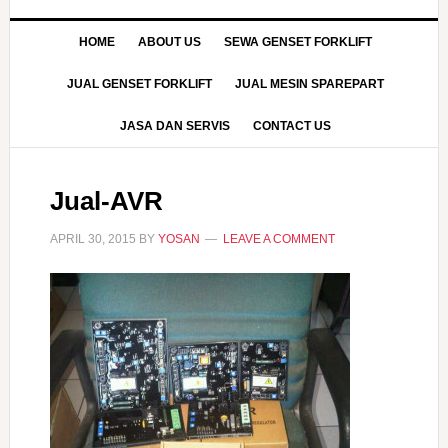
HOME
ABOUT US
SEWA GENSET FORKLIFT
JUAL GENSET FORKLIFT
JUAL MESIN SPAREPART
JASA DAN SERVIS
CONTACT US
Jual-AVR
APRIL 30, 2015
BY
YOSAN
LEAVE A COMMENT