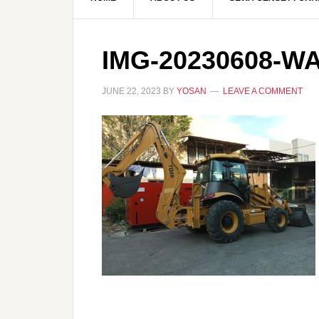
IMG-20230608-W
JUNE 22, 2023
BY
YOSAN
LEAVE A COMMENT