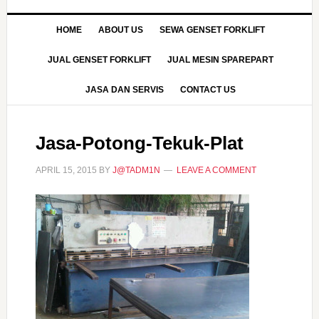
HOME
ABOUT US
SEWA GENSET FORKLIFT
JUAL GENSET FORKLIFT
JUAL MESIN SPAREPART
JASA DAN SERVIS
CONTACT US
Jasa-Potong-Tekuk-Plat
APRIL 15, 2015
BY
J@TADM1N
LEAVE A COMMENT