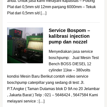
anda. Untuk jasa kami melayani kapasitas – Potong
Plat dari 0,5mm s/d 12mm panjang 6000mm – Tekuk
Plat dari 0,5mm s/d […]
Service Bospom –
kalibrasi injection
pump dan nozzel
Menyediakan jasa service
boschpump: Jual Mesin Test
Bench BOSS DIESEL 12
cylinder 11kw – 380volts
kondisi Mesin Baru Berikut contoh video service
boschpump caterpillar yang sedang di test: Jl.
P.T.Angke ( Taman Dutamas blok D 9A no 20 Jelambar
, Jakarta Barat ) Telp : 021 – 5646424 , 5647584 Kami
melayani service : […]