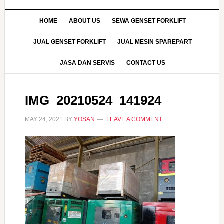
HOME
ABOUT US
SEWA GENSET FORKLIFT
JUAL GENSET FORKLIFT
JUAL MESIN SPAREPART
JASA DAN SERVIS
CONTACT US
IMG_20210524_141924
MAY 24, 2021
BY
YOSAN
LEAVE A COMMENT