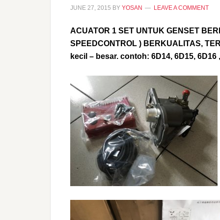
JUNE 27, 2015
BY
YOSAN
LEAVE A COMMENT
ACUATOR 1 SET UNTUK GENSET BERB
SPEEDCONTROL ) BERKUALITAS, TER
kecil – besar. contoh: 6D14, 6D15, 6D