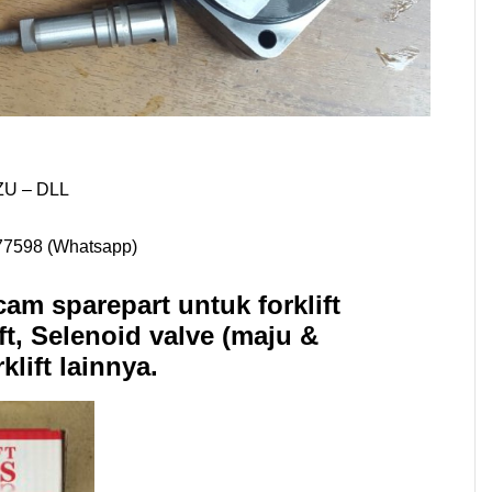
ZU – DLL
77598 (Whatsapp)
m sparepart untuk forklift
ft, Selenoid valve (maju &
lift lainnya.