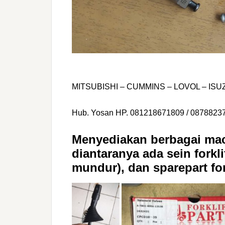
MITSUBISHI – CUMMINS – LOVOL – ISU
Hub. Yosan HP. 081218671809 / 0878823
Menyediakan berbagai maca
diantaranya ada sein forkli
mundur), dan sparepart fork